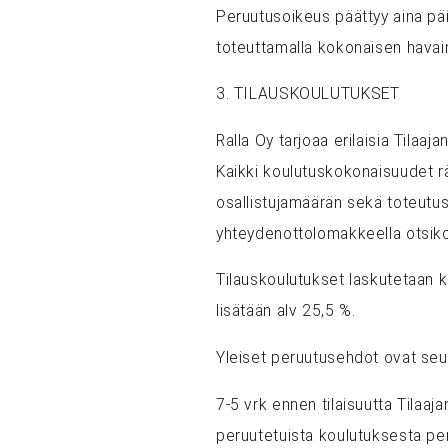
Peruutusoikeus päättyy aina päi
toteuttamalla kokonaisen havai
3. TILAUSKOULUTUKSET
Ralla Oy tarjoaa erilaisia Tilaa
Kaikki koulutuskokonaisuudet rä
osallistujamäärän sekä toteutu
yhteydenottolomakkeella otsikol
Tilauskoulutukset laskutetaan k
lisätään alv 25,5 %.
Yleiset peruutusehdot ovat seu
7-5 vrk ennen tilaisuutta Tila
peruutetuista koulutuksesta p