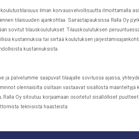
 koulutustilaisuus ilman korvausvelvollisuutta ilmoittamalla asi
 ennen tilaisuuden ajankohtaa. Sairastapauksissa Ralla Oy pyrki
mään sovitut tilauskoulutukset. Tilauskoulutuksen peruuntuessa
llisiä kustannuksia tai siirtää koulutuksen järjestämisajankohta
dollisista kustannuksista.
 ja palvelumme saapuvat tilaajalle sovitussa ajassa, yhteyde
nnot olennaisilta osiltaan vastaavat sisällöstä määriteltyjä k
en, Ralla Oy sitoutuu korjaamaan osoitetut sisällölliset puuttee
ttomista teknisistä haasteista.