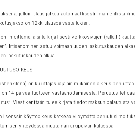
uksena, jolloin tilaus jatkuu automaattisesti ilman erillistä ilmoit
askutusjakso on 12kk tilauspäivästä lukien.
sen ilmoittamalla siitä kirjallisesti verkkosivujen (ralla.fi) ka
inen”. Irtisanominen astuu voimaan uuden laskutuskauden alkae
den laskutuskauden alkua.
RUUTUSOIKEUS
ityishenkilönä) on kuluttajasuojalain mukainen oikeus peruuttaa
keus on 14 päivää tuotteen vastaanottamisesta. Peruutus teh
utus”. Viestikenttään tulee kirjata tiedot maksun palautusta v
en lisenssin käyttöoikeus katkeaa viipymättä peruutusilmoituks
tumisen yhteydessä muutaman arkipäivän kuluessa.