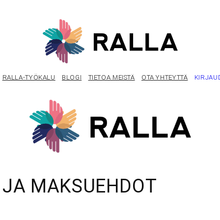
RALLA-TYÖKALU
BLOGI
TIETOA MEISTÄ
OTA YHTEYTTÄ
KIRJAU
US JA MAKSUEHDOT