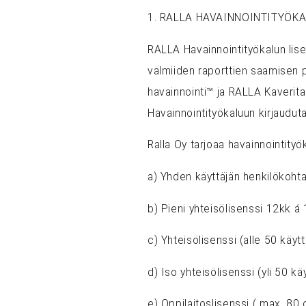
1. RALLA HAVAINNOINTITYÖKA
RALLA Havainnointityökalun lisen
valmiiden raporttien saamisen 
havainnointi™ ja RALLA Kaverita
Havainnointityökaluun kirjaudut
Ralla Oy tarjoaa havainnointityö
a) Yhden käyttäjän henkilökohta
b) Pieni yhteisölisenssi 12kk á
c) Yhteisölisenssi (alle 50 käyt
d) Iso yhteisölisenssi (yli 50 k
e) Oppilaitoslisenssi ( max. 80 