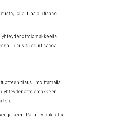
usta, jollei tilaaja irtisano
utta yhteydenottolomakkeella
ssa. Tilaus tulee irtisanoa
 tuotteen tilaus ilmoittamalla
dään yhteydenottolomakkeen
arten.
en jälkeen. Ralla Oy palauttaa