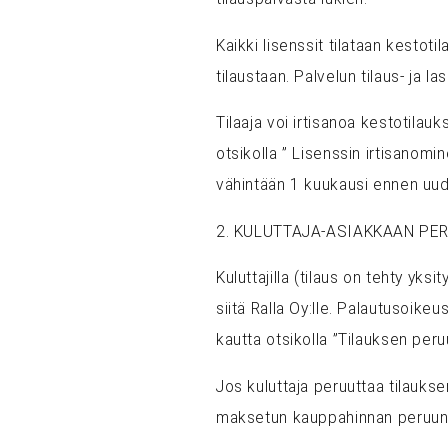
Kaikki lisenssit tilataan kestotila
tilaustaan. Palvelun tilaus- ja l
Tilaaja voi irtisanoa kestotilauk
otsikolla ” Lisenssin irtisanom
vähintään 1 kuukausi ennen uu
2. KULUTTAJA-ASIAKKAAN PE
Kuluttajilla (tilaus on tehty yks
siitä Ralla Oy:lle. Palautusoi
kautta otsikolla ”Tilauksen peru
Jos kuluttaja peruuttaa tilauks
maksetun kauppahinnan peruun