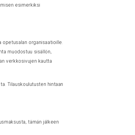
ämisen esimerkiksi
a opetusalan organisaatioille.
nta muodostuu sisällön,
an verkkosivujen kautta
ta. Tilauskoulutusten hintaan
tusmaksusta, tämän jälkeen