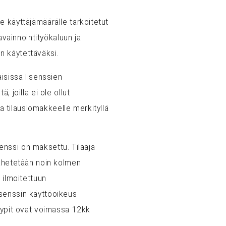
e käyttäjämäärälle tarkoitetut
vainnointityökaluun ja
en käytettäväksi.
aisissa lisenssien
 joilla ei ole ollut
 tilauslomakkeelle merkityllä
senssi on maksettu. Tilaaja
lähetetään noin kolmen
 ilmoitettuun
isenssin käyttöoikeus
tyypit ovat voimassa 12kk