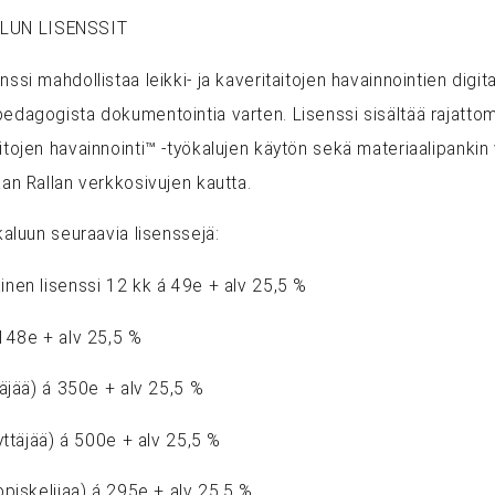
LUN LISENSSIT
ssi mahdollistaa leikki- ja kaveritaitojen havainnointien digit
pedagogista dokumentointia varten. Lisenssi sisältää rajatto
itojen havainnointi™ -työkalujen käytön sekä materiaalipankin
aan Rallan verkkosivujen kautta.
kaluun seuraavia lisenssejä:
inen lisenssi 12 kk á 49e + alv 25,5 %
 148e + alv 25,5 %
täjää) á 350e + alv 25,5 %
äyttäjää) á 500e + alv 25,5 %
opiskelijaa) á 295e + alv 25,5 %