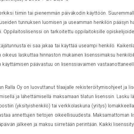
merkiksi tiimin tai pienemmän päiväkodin käyttöön. Suuremmall
t useiden tunnuksen luomisen ja useamman henkilön pääsyn ha
. Oppilaitoslisenssi on tarkoitettu oppilaitoksille opiskelijoid
äjätunnusta ei saa jakaa tai käyttää useampi henkilö. Kaikenl
n oikeus laskuttaa hinnaston mukainen lisenssimaksu henkilöiltä,
n käyttämisen päävastuu on lisenssiavaimen vastaanottaneella
n Ralla Oy on luovuttanut tilaajalle rekisteröitymisohjeet ja li
misellä ja lähettämisellä maksamaan tilatun lisenssin. Lasku 
stiin (yksityishenkilö) tai verkkolaskuna (yritys) lomakkeella
vastaa annettujen tietojen oikeellisuudesta. Maksamattoman l
päivän jälkeen ja maksu siirretään perintään. Kaikki lisenssi