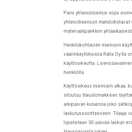
Pieni yhteisölisenssi sopii esi
yhteisölisenssit mahdollistava
materiaalipankkiin yhtäaikaisesti
Henkilökohtaisen lisenssin käytt
väärinkäytöksissä Ralla Oy:llä o
käyttöoikeutta. Lisenssiavaime
henkilöllä.
Käyttöoikeus lisenssiin alkaa, ku
sitoutuu tilauslomakkeen täyttä
arkipäivän kuluessa joko sähköpo
laskutusosoitteeseen. Tilaaja 
lopetetaan 30 päivää laskun erä
tilauspäivästä lukien.