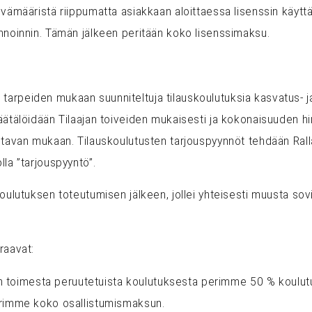
vämääristä riippumatta asiakkaan aloittaessa lisenssin käytt
nnoinnin. Tämän jälkeen peritään koko lisenssimaksu.
jan tarpeiden mukaan suunniteltuja tilauskoulutuksia kasvatus- j
ätälöidään Tilaajan toiveiden mukaisesti ja kokonaisuuden hi
stavan mukaan. Tilauskoulutusten tarjouspyynnöt tehdään Rall
la ”tarjouspyyntö”.
oulutuksen toteutumisen jälkeen, jollei yhteisesti muusta sovi
raavat:
ajan toimesta peruutetuista koulutuksesta perimme 50 % koulu
erimme koko osallistumismaksun.