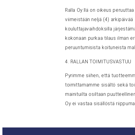
Ralla Oy:llä on oikeus peruuttaa
viimeistään neljä (4) arkipäivää
kouluttajavaihdoksilla järjestä
kokonaan purkaa tilaus ilman eri
peruuntumisista koituneista mah
4. RALLAN TOIMITUSVASTUU
Pyrimme siihen, että tuotteemme
toimittamamme sisältö sekä toimi
mainituilta osiltaan puutteellin
Oy ei vastaa sisällöstä riippuma