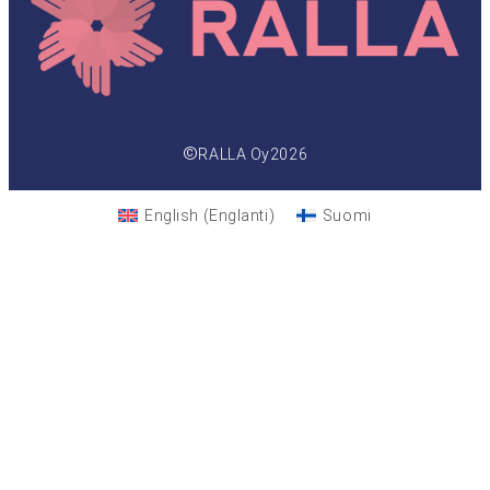
©
RALLA Oy
2026
English
(
Englanti
)
Suomi