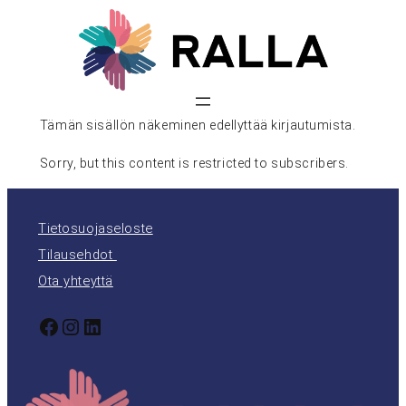
Siirry
sisältöön
Tämän sisällön näkeminen edellyttää kirjautumista.
Sorry, but this content is restricted to subscribers.
Tietosuojaseloste
Tilausehdot
Ota yhteyttä
Facebook
Instagram
LinkedIn