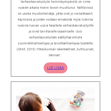
Varhaiskasvatustyön toimintaympäristö on viime
vuosien aikana monin tavoin muuttunut. Nähtävissä
on useita muutostrendejä, jotka ovat jo voimakkaasti
käynnissä ja joiden voidaan ennakoida myös tulevina
vuosina tuovan uusia haasteita varhaiskasvatustyölle
ja siinä tarvittavalle osaamiselle. Uusi
varhaiskasvatuslaki edellyttää entistä
suunnitelmallisempaa ja tavoitteellisempaa työotetta
(OKM, 2015) Yhteiskunnan rakenteelliset, kulttuuriset,
tekniset…
LUE LISÄÄ