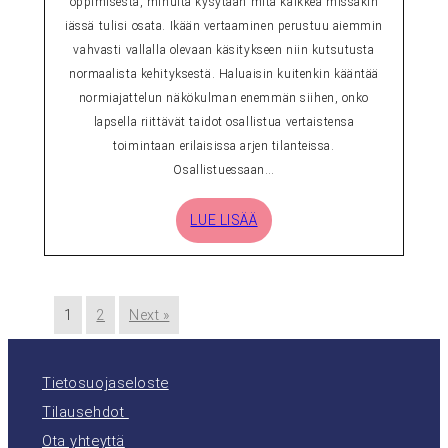
oppimisesta, minulta kysytään mitä kaikkea missäkin
iässä tulisi osata. Ikään vertaaminen perustuu aiemmin
vahvasti vallalla olevaan käsitykseen niin kutsutusta
normaalista kehityksestä. Haluaisin kuitenkin kääntää
normiajattelun näkökulman enemmän siihen, onko
lapsella riittävät taidot osallistua vertaistensa
toimintaan erilaisissa arjen tilanteissa.
Osallistuessaan…
LUE LISÄÄ
1
2
Next »
Tietosuojaseloste
Tilausehdot
Ota yhteyttä