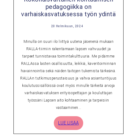
pedagogiikka on
varhaiskasvatuksessa työn ydintä
20 Helmikuun, 2024
Minulla on suuri ilo liittyä uutena jäsenenä mukaan
RALLA-tiimiin rakentamaan lapsen vahvuudet ja
tarpeet tunnistavaa toimintakulttuuria. Me pidämme
RALLAssa lasten osallisuutta, leikkiä, kaveritoiminnan
havainnointia sekä näiden taitojen tukemista tärkeänä.
RALLAn tutkimusperustaisuus ja vahva asiantuntijuus
koulutussisällöissä ovat myös minulle tärkeitä arvoja
varhaiskasvatuksen erityisopettajan ja kouluttajan
työssäni.Lapsen aito kohtaaminen ja tarpeisiin
vastaaminen…
LUE LISÄÄ