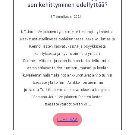
sen kehittyminen edellyttää?
6 Tammikuun, 2021
KT Jouni Veijalainen työskentelee Helsingin yliopiston
Kasvatustieteellisessä tiedekunnassa, sekä kouluttaa ja
luennoi lasten kasvatuksesta ja psyykkisestä
kehityksestä ja hyvinvoinnista ympäri
Suomea. Väitöskirjassaan hän on tarkastellut miten
lasten erilaiset taidot, tunteenilmaisut ja heidän
kuvailemat hallintakeinot ankkuroituvat arvioituihin
itsesäätelytaitoihin. Artikkeli on aiemmin
julkaistu Tutkittua varhaiskasvatuksesta blogissa.
Vieraana Jouni Veijalainen Pienten lasten
itsesäätelytaidot ovat yksi…
LUE LISÄÄ