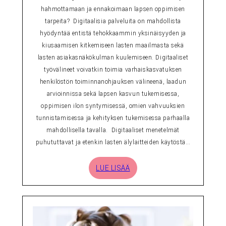
hahmottamaan ja ennakoimaan lapsen oppimisen
tarpeita? Digitaalisia palveluita on mahdollista
hyödyntää entistä tehokkaammin yksinäisyyden ja
kiusaamisen kitkemiseen lasten maailmasta sekä
lasten asiakasnäkökulman kuulemiseen. Digitaaliset
työvälineet voivatkin toimia varhaiskasvatuksen
henkilöstön toiminnanohjauksen välineenä, laadun
arvioinnissa sekä lapsen kasvun tukemisessa,
oppimisen ilon syntymisessä, omien vahvuuksien
tunnistamisessa ja kehityksen tukemisessa parhaalla
mahdollisella tavalla. Digitaaliset menetelmät
puhututtavat ja etenkin lasten älylaitteiden käytöstä…
LUE LISÄÄ