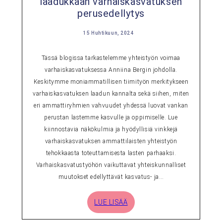
laadukkaan varhaiskasvatuksen
perusedellytys
15 Huhtikuun, 2024
Tässä blogissa tarkastelemme yhteistyön voimaa
varhaiskasvatuksessa Anniina Bergin johdolla.
Keskitymme moniammatillisen tiimityön merkitykseen
varhaiskasvatuksen laadun kannalta sekä siihen, miten
eri ammattiryhmien vahvuudet yhdessä luovat vankan
perustan lastemme kasvulle ja oppimiselle. Lue
kiinnostavia näkökulmia ja hyödyllisiä vinkkejä
varhaiskasvatuksen ammattilaisten yhteistyön
tehokkaasta toteuttamisesta lasten parhaaksi.
Varhaiskasvatustyöhön vaikuttavat yhteiskunnalliset
muutokset edellyttävät kasvatus- ja…
LUE LISÄÄ