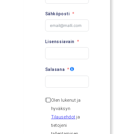
Sähköposti
Lisenssiavain
Salasana
Olen lukenut ja
hyväksyn
Tilausehdot
ja
tietojeni
tallentamisen