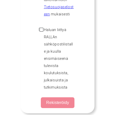
Tietosuojaselost
een
mukaisesti
Haluan liittyä
RALLAn
sähköpostilistall
e ja kuulla
ensimäiseenä
tulevista
koulutuksista,
julkaisuista ja
tutkimuksista
Rekisteröidy