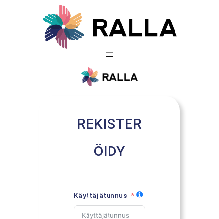
Siirry
sisältöön
REKISTER
ÖIDY
Käyttäjätunnus