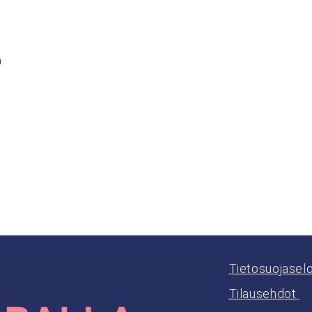
n
Tietosuojasel
Tilausehdot