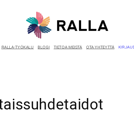
RALLA-TYÖKALU
BLOGI
TIETOA MEISTÄ
OTA YHTEYTTÄ
KIRJAU
taissuhdetaidot