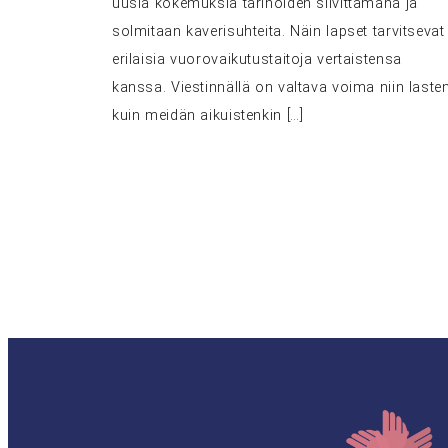
uusia kokemuksia tarinoiden siivittämänä ja
solmitaan kaverisuhteita. Näin lapset tarvitsevat
erilaisia vuorovaikutustaitoja vertaistensa
kanssa. Viestinnällä on valtava voima niin laste
kuin meidän aikuistenkin […]