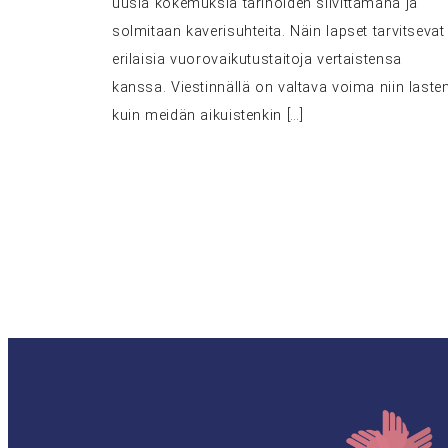
uusia kokemuksia tarinoiden siivittämänä ja
solmitaan kaverisuhteita. Näin lapset tarvitsevat
erilaisia vuorovaikutustaitoja vertaistensa
kanssa. Viestinnällä on valtava voima niin laste
kuin meidän aikuistenkin […]