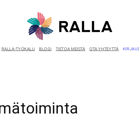
RALLA-TYÖKALU
BLOGI
TIETOA MEISTÄ
OTA YHTEYTTÄ
KIRJAU
hmätoiminta