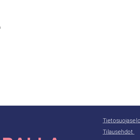
n
Tietosuojasel
Tilausehdot