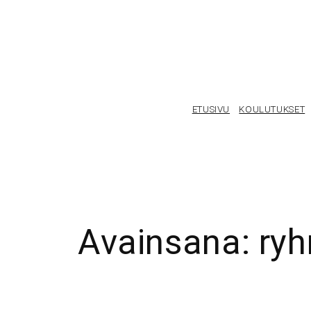
Siirry
sisältöön
ETUSIVU
KOULUTUKSET
Avainsana:
ry