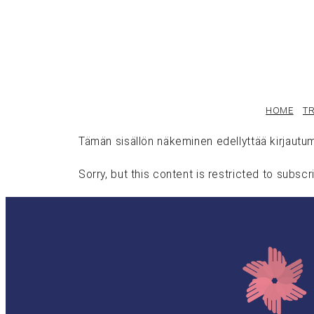
Skip
to
content
HOME
TR
Tämän sisällön näkeminen edellyttää kirjautum
Sorry, but this content is restricted to subscr