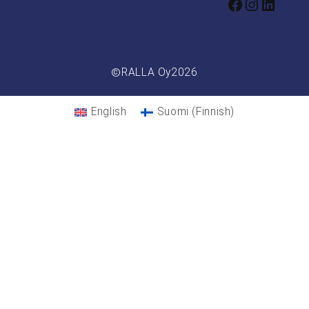
Facebook
Instagr
Linked
©
RALLA Oy
2026
English
Suomi
(
Finnish
)