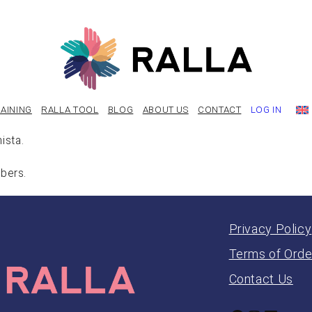
AINING
RALLA TOOL
BLOG
ABOUT US
CONTACT
LOG IN
ista.
ibers.
Privacy Policy
Terms of Orde
Contact Us