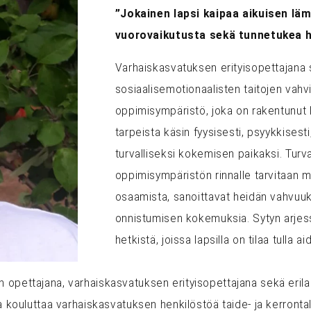
”Jokainen lapsi kaipaa aikuisen läm
vuorovaikutusta sekä tunnetukea hy
Varhaiskasvatuksen erityisopettajana s
sosiaalisemotionaalisten taitojen vah
oppimisympäristö, joka on rakentunut 
tarpeista käsin fyysisesti, psyykkisest
turvalliseksi kokemisen paikaksi. Turv
oppimisympäristön rinnalle tarvitaan my
osaamista, sanoittavat heidän vahvuu
onnistumisen kokemuksia. Sytyn arjessa 
hetkistä, joissa lapsilla on tilaa tulla a
n opettajana, varhaiskasvatuksen erityisopettajana sekä eril
ja kouluttaa varhaiskasvatuksen henkilöstöä taide- ja kerront