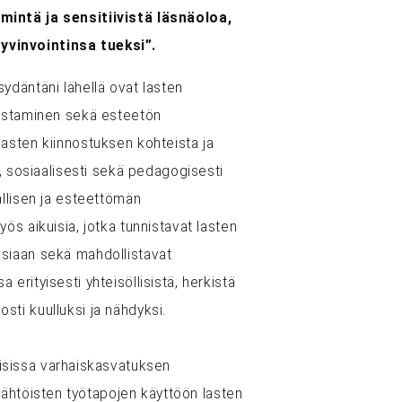
mintä ja sensitiivistä läsnäoloa,
vinvointinsa tueksi”.
ydäntäni lähellä ovat lasten
vistaminen sekä esteetön
lasten kiinnostuksen kohteista ja
i, sosiaalisesti sekä pedagogisesti
allisen ja esteettömän
ös aikuisia, jotka tunnistavat lasten
ksiaan sekä mahdollistavat
erityisesti yhteisöllisistä, herkistä
idosti kuulluksi ja nähdyksi.
aisissa varhaiskasvatuksen
alähtöisten työtapojen käyttöön lasten