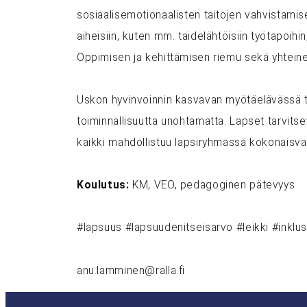
sosiaalisemotionaalisten taitojen vahvistamise
aiheisiin, kuten mm. taidelähtöisiin työtapoihin
Oppimisen ja kehittämisen riemu sekä yhtein
Uskon hyvinvoinnin kasvavan myötäelävässä toim
toiminnallisuutta unohtamatta. Lapset tarvitse
kaikki mahdollistuu lapsiryhmässä kokonaisval
Koulutus:
KM, VEO, pedagoginen pätevyys
#lapsuus #lapsuudenitseisarvo #leikki #inklusi
anu.lamminen@ralla.fi