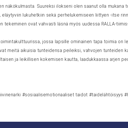
n näkökulmasta. Suureksi ilokseni olen saanut olla mukana tuo
, eläytyviin lukuhetkiin sekä perhelukemiseen liittyen -itse rin
en tekeminen ovat vahvasti läsnä myös uudessa RALLA-tiimis
intakulttuurissa, jossa lapsille ominainen tapa toimia on lei
vat meitä aikuisia tunteidensa peileiksi, vahvojen tunteiden k
taisen ja leikillisen kokemisen kautta, laadukkaassa arjen p
ivinenarki #sosiaalisemotionaaliset taidot #taidelähtöisyys #