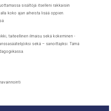
ttamassa sisältöjä itselleni rakkaisiin
nalla koko ajan aiheista lisää oppien.
sä.
kki, taiteellinen ilmaisu sekä kokeminen -
anssasäätelijöiksi sekä – sanoittajiksi. Tämä
edagogiikassa.
havainnointi